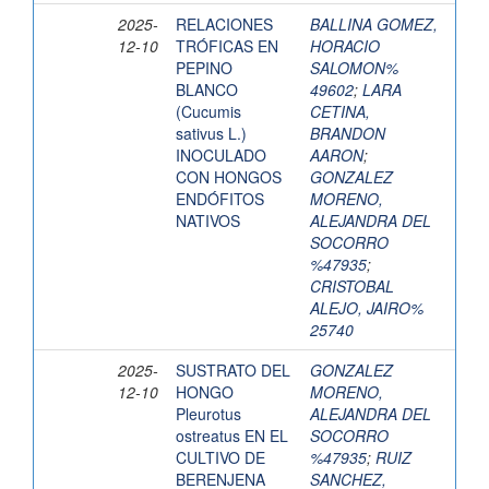
2025-
RELACIONES
BALLINA GOMEZ,
12-10
TRÓFICAS EN
HORACIO
PEPINO
SALOMON%
BLANCO
49602
;
LARA
(Cucumis
CETINA,
sativus L.)
BRANDON
INOCULADO
AARON
;
CON HONGOS
GONZALEZ
ENDÓFITOS
MORENO,
NATIVOS
ALEJANDRA DEL
SOCORRO
%47935
;
CRISTOBAL
ALEJO, JAIRO%
25740
2025-
SUSTRATO DEL
GONZALEZ
12-10
HONGO
MORENO,
Pleurotus
ALEJANDRA DEL
ostreatus EN EL
SOCORRO
CULTIVO DE
%47935
;
RUIZ
BERENJENA
SANCHEZ,