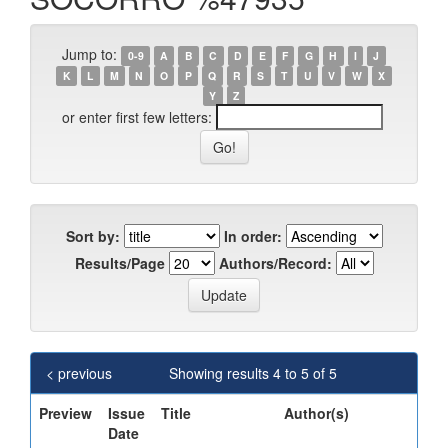
Jump to:
0-9
A
B
C
D
E
F
G
H
I
J
K
L
M
N
O
P
Q
R
S
T
U
V
W
X
Y
Z
or enter first few letters:
Sort by:
In order:
Results/Page
Authors/Record:
< previous
Showing results 4 to 5 of 5
Preview
Issue
Title
Author(s)
Date