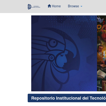
Home
Browse
Skip
navigation
Repositorio Institucional del Tecnol