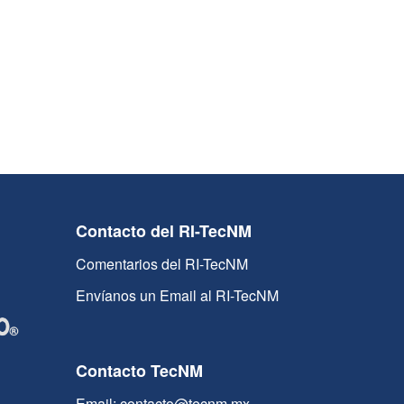
Contacto del RI-TecNM
Comentarios del RI-TecNM
Envíanos un Email al RI-TecNM
Contacto TecNM
Email: contacto@tecnm.mx