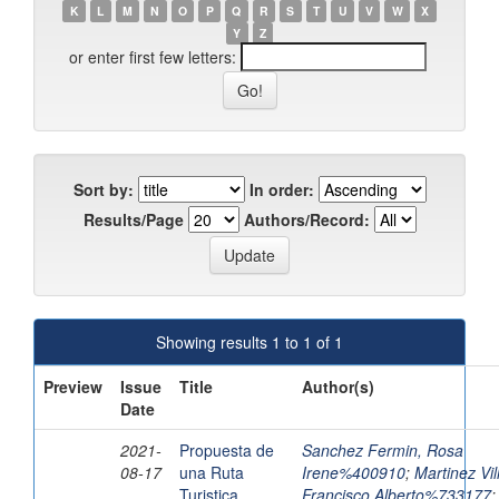
K
L
M
N
O
P
Q
R
S
T
U
V
W
X
Y
Z
or enter first few letters:
Sort by:
In order:
Results/Page
Authors/Record:
Showing results 1 to 1 of 1
Preview
Issue
Title
Author(s)
Date
2021-
Propuesta de
Sanchez Fermin, Rosa
08-17
una Ruta
Irene%400910
;
Martinez Vil
Turistica
Francisco Alberto%733177
;