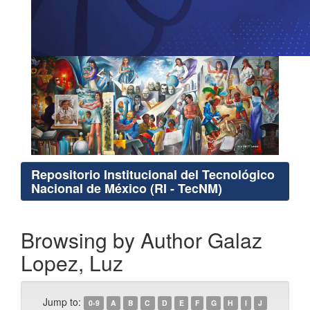
Repositorio Institucional del Tecnológico
Nacional de México (RI - TecNM)
Browsing by Author Galaz
Lopez, Luz
Jump to:
0-9
A
B
C
D
E
F
G
H
I
J