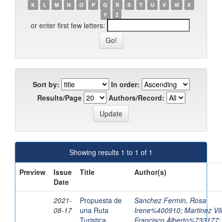
K
L
M
N
O
P
Q
R
S
T
U
V
W
X
Y
Z
or enter first few letters:
Sort by:
In order:
Results/Page
Authors/Record:
Showing results 1 to 1 of 1
Preview
Issue
Title
Author(s)
Date
2021-
Propuesta de
Sanchez Fermin, Rosa
08-17
una Ruta
Irene%400910
;
Martinez Vil
Turistica
Francisco Alberto%733177
;