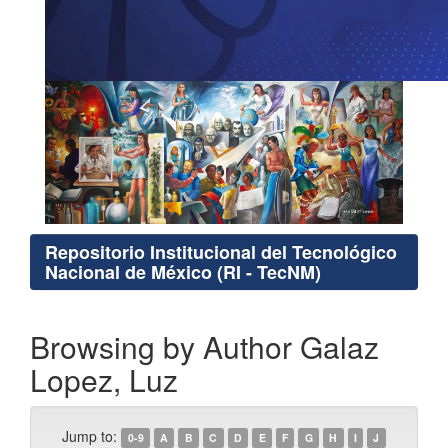
Repositorio Institucional del Tecnológico
Nacional de México (RI - TecNM)
Browsing by Author Galaz
Lopez, Luz
Jump to:
0-9
A
B
C
D
E
F
G
H
I
J