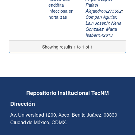
endófita
Rafael
infecciosa en
Alejandro%275592
;
hortalizas
Compañ Aguilar,
Lain Joseph
;
Neria
Gonzalez, Maria
Isabel%42613
Showing results 1 to 1 of 1
Repositorio Institucional TecNM
Dirección
Av. Universidad 1200, Xoco, Benito Juárez, 03330
Ciudad de México, CDMX.