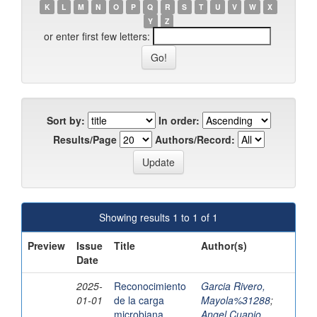
K
L
M
N
O
P
Q
R
S
T
U
V
W
X
Y
Z
or enter first few letters:
Sort by:
In order:
Results/Page
Authors/Record:
Showing results 1 to 1 of 1
Preview
Issue
Title
Author(s)
Date
2025-
Reconocimiento
Garcia Rivero,
01-01
de la carga
Mayola%31288
;
microbiana
Angel Cuapio,