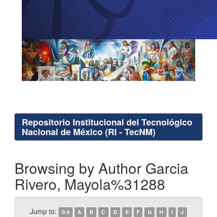
Repositorio Institucional del Tecnológico
Nacional de México (RI - TecNM)
Browsing by Author Garcia
Rivero, Mayola%31288
Jump to:
0-9
A
B
C
D
E
F
G
H
I
J