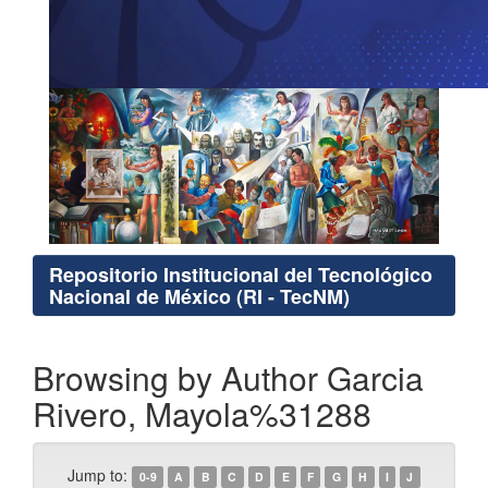
Repositorio Institucional del Tecnológico
Nacional de México (RI - TecNM)
Browsing by Author Garcia
Rivero, Mayola%31288
Jump to:
0-9
A
B
C
D
E
F
G
H
I
J