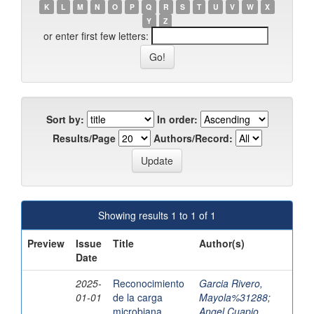
K
L
M
N
O
P
Q
R
S
T
U
V
W
X
Y
Z
or enter first few letters:
Sort by:
In order:
Results/Page
Authors/Record:
Showing results 1 to 1 of 1
Preview
Issue
Title
Author(s)
Date
2025-
Reconocimiento
Garcia Rivero,
01-01
de la carga
Mayola%31288
;
microbiana
Angel Cuapio,