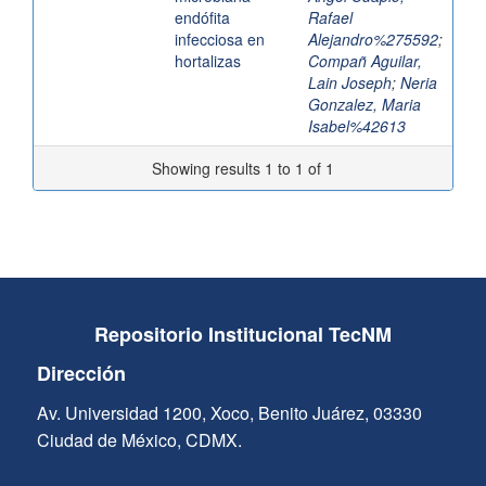
endófita
Rafael
infecciosa en
Alejandro%275592
;
hortalizas
Compañ Aguilar,
Lain Joseph
;
Neria
Gonzalez, Maria
Isabel%42613
Showing results 1 to 1 of 1
Repositorio Institucional TecNM
Dirección
Av. Universidad 1200, Xoco, Benito Juárez, 03330
Ciudad de México, CDMX.