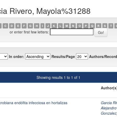
cia Rivero, Mayola%31288
C
D
E
F
G
H
I
J
K
L
M
N
O
P
Q
R
S
T
or enter first few letters:
In order:
Results/Page
Authors/Record
Showing results 1 to 1 of 1
Author(s
obiana endófita infecciosa en hortalizas
Garcia R
Alejandr
Gonzalez