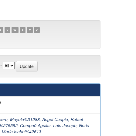
U
V
W
X
Y
Z
:
)
ivero, Mayola%31288
;
Angel Cuapio, Rafael
o%275592
;
Compañ Aguilar, Lain Joseph
;
Neria
, Maria Isabel%42613