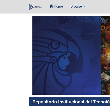
Home
Browse
Skip
navigation
Repositorio Institucional del Tecnol