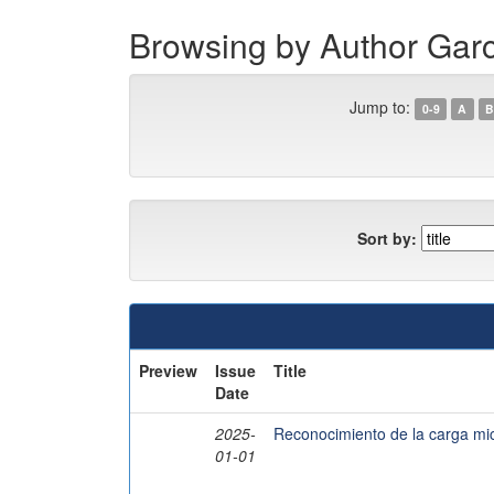
Browsing by Author Gar
Jump to:
0-9
A
B
Sort by:
Preview
Issue
Title
Date
2025-
Reconocimiento de la carga micr
01-01