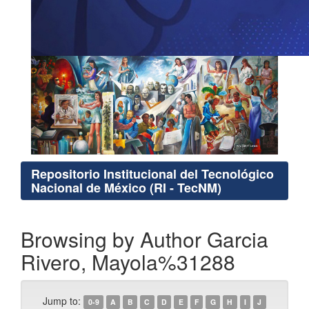
Repositorio Institucional del Tecnológico
Nacional de México (RI - TecNM)
Browsing by Author Garcia
Rivero, Mayola%31288
Jump to:
0-9
A
B
C
D
E
F
G
H
I
J