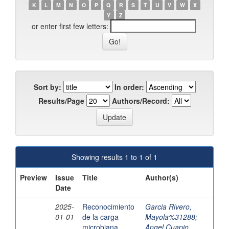
K
L
M
N
O
P
Q
R
S
T
U
V
W
X
Y
Z
or enter first few letters:
Sort by:
In order:
Results/Page
Authors/Record:
Showing results 1 to 1 of 1
Preview
Issue
Title
Author(s)
Date
2025-
Reconocimiento
Garcia Rivero,
01-01
de la carga
Mayola%31288
;
microbiana
Angel Cuapio,