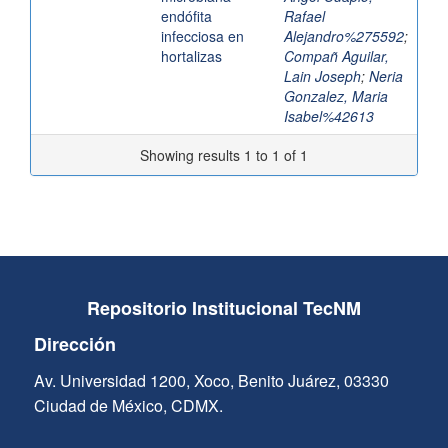
endófita
Rafael
infecciosa en
Alejandro%275592
;
hortalizas
Compañ Aguilar,
Lain Joseph
;
Neria
Gonzalez, Maria
Isabel%42613
Showing results 1 to 1 of 1
Repositorio Institucional TecNM
Dirección
Av. Universidad 1200, Xoco, Benito Juárez, 03330
Ciudad de México, CDMX.