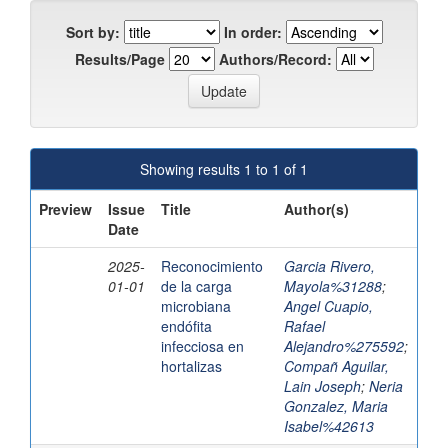
Sort by:
In order:
Results/Page
Authors/Record:
Showing results 1 to 1 of 1
Preview
Issue
Title
Author(s)
Date
2025-
Reconocimiento
Garcia Rivero,
01-01
de la carga
Mayola%31288
;
microbiana
Angel Cuapio,
endófita
Rafael
infecciosa en
Alejandro%275592
;
hortalizas
Compañ Aguilar,
Lain Joseph
;
Neria
Gonzalez, Maria
Isabel%42613