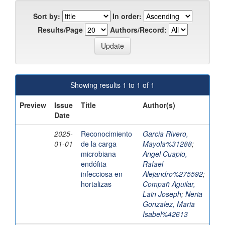
Sort by:
In order:
Results/Page
Authors/Record:
Showing results 1 to 1 of 1
Preview
Issue
Title
Author(s)
Date
2025-
Reconocimiento
Garcia Rivero,
01-01
de la carga
Mayola%31288
;
microbiana
Angel Cuapio,
endófita
Rafael
infecciosa en
Alejandro%275592
;
hortalizas
Compañ Aguilar,
Lain Joseph
;
Neria
Gonzalez, Maria
Isabel%42613