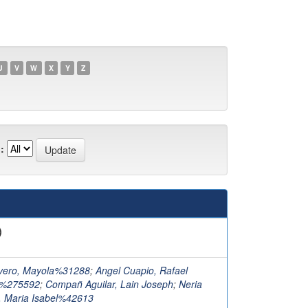
U
V
W
X
Y
Z
:
)
ivero, Mayola%31288
;
Angel Cuapio, Rafael
o%275592
;
Compañ Aguilar, Lain Joseph
;
Neria
, Maria Isabel%42613