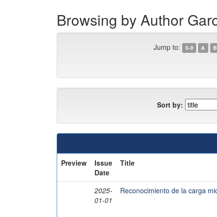
Browsing by Author Gar
Jump to:
0-9
A
B
Sort by:
Preview
Issue
Title
Date
2025-
Reconocimiento de la carga micr
01-01