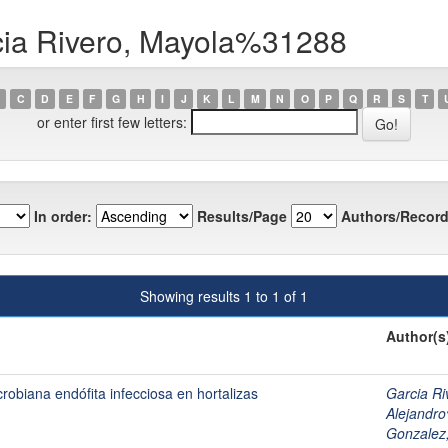
cia Rivero, Mayola%31288
C
D
E
F
G
H
I
J
K
L
M
N
O
P
Q
R
S
T
or enter first few letters:
In order:
Results/Page
Authors/Record
Showing results 1 to 1 of 1
Author(s
obiana endófita infecciosa en hortalizas
Garcia R
Alejandr
Gonzalez