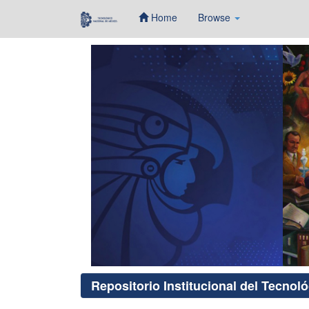
Home
Browse
Skip
navigation
Repositorio Institucional del Tecnol