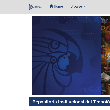
Home
Browse
Skip
navigation
Repositorio Institucional del Tecnol