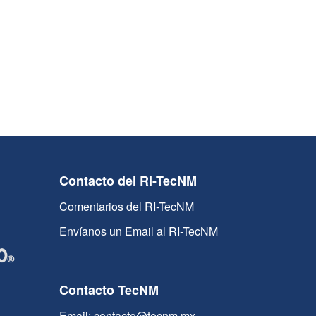
Contacto del RI-TecNM
Comentarios del RI-TecNM
Envíanos un Email al RI-TecNM
Contacto TecNM
Email: contacto@tecnm.mx