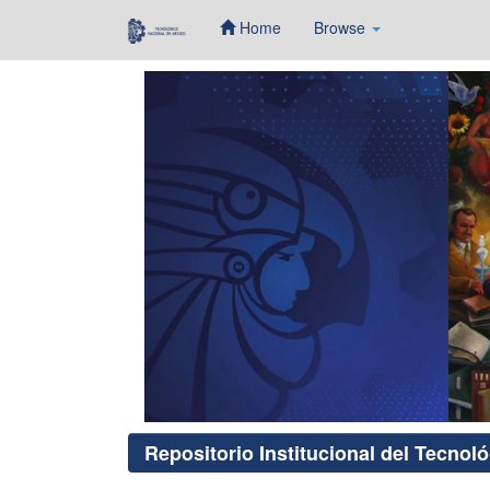
Home
Browse
Skip
navigation
Repositorio Institucional del Tecnol