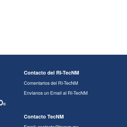
Contacto del RI-TecNM
Comentarios del RI-TecNM
Envíanos un Email al RI-TecNM
Contacto TecNM
Email: contacto@tecnm.mx