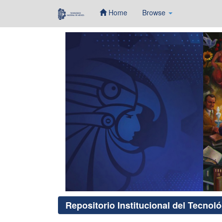
Home
Browse
Skip
navigation
Repositorio Institucional del Tecnol