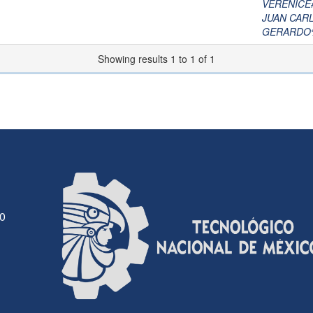
VERENICE
JUAN CAR
GERARDO
Showing results 1 to 1 of 1
30