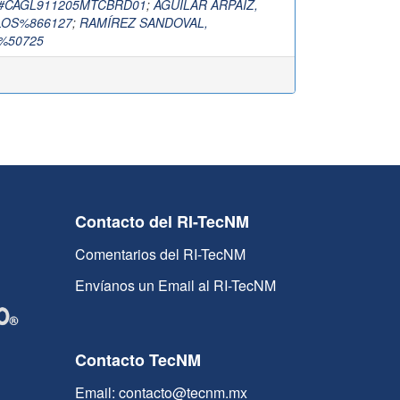
#CAGL911205MTCBRD01
;
AGUILAR ARPAIZ,
LOS%866127
;
RAMÍREZ SANDOVAL,
%50725
Contacto del RI-TecNM
Comentarios del RI-TecNM
Envíanos un Email al RI-TecNM
Contacto TecNM
Email: contacto@tecnm.mx