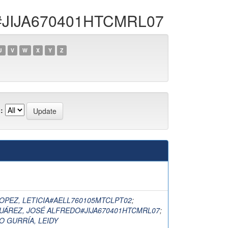
O#JIJA670401HTCMRL07
U
V
W
X
Y
Z
:
OPEZ, LETICIA#AELL760105MTCLPT02
;
JUÁREZ, JOSÉ ALFREDO#JIJA670401HTCMRL07
;
O GURRÍA, LEIDY