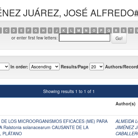
JIMÉNEZ JUÁREZ, JOSÉ ALFRED
C
D
E
F
G
H
I
J
K
L
M
N
O
P
Q
R
S
T
or enter first few letters:
In order:
Results/Page
Authors/Record
Showing results 1 to 1 of 1
Author(s)
A DE LOS MICROORGANISMOS EFICACES (ME) PARA
ALMEIDA L
 Ralstonia solanacearum CAUSANTE DE LA
JIMÉNEZ 
L PLÁTANO
CABALLER