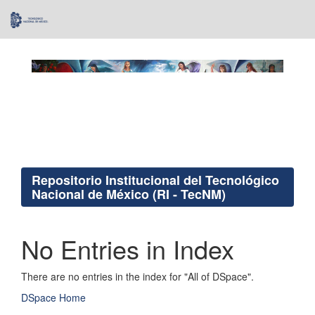
Skip
navigation
Repositorio Institucional del Tecnológico
Nacional de México (RI - TecNM)
No Entries in Index
There are no entries in the index for "All of DSpace".
DSpace Home