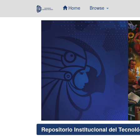
Home
Browse
Skip
navigation
Repositorio Institucional del Tecnol