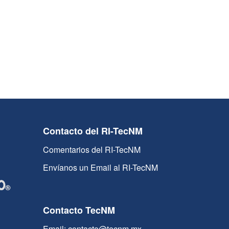
Contacto del RI-TecNM
Comentarios del RI-TecNM
Envíanos un Email al RI-TecNM
Contacto TecNM
Email: contacto@tecnm.mx