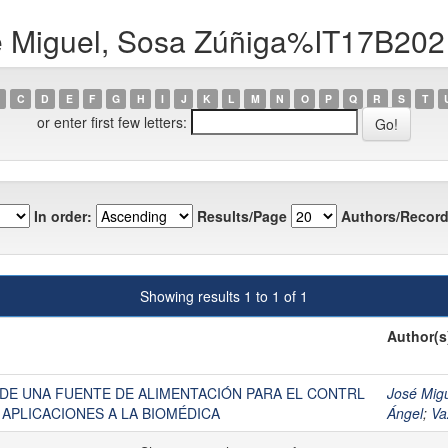
é Miguel, Sosa Zúñiga%IT17B202
C
D
E
F
G
H
I
J
K
L
M
N
O
P
Q
R
S
T
or enter first few letters:
In order:
Results/Page
Authors/Record
Showing results 1 to 1 of 1
Author(s
DE UNA FUENTE DE ALIMENTACIÓN PARA EL CONTRL
José Mig
 APLICACIONES A LA BIOMÉDICA
Ángel
;
Va