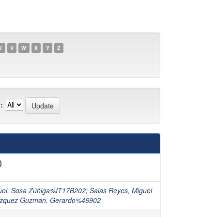
U
V
W
X
Y
Z
:
)
uel, Sosa Zúñiga%IT17B202
;
Salas Reyes, Miguel
zquez Guzman, Gerardo%46902