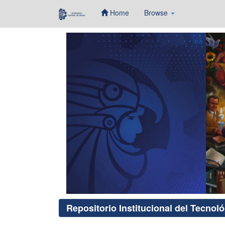
Home
Browse
Skip
navigation
Repositorio Institucional del Tecnol