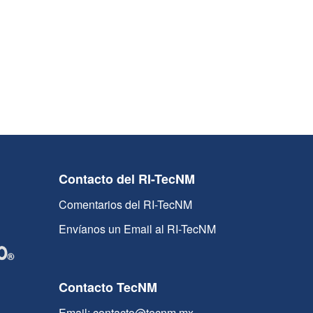
Contacto del RI-TecNM
Comentarios del RI-TecNM
Envíanos un Email al RI-TecNM
Contacto TecNM
Email: contacto@tecnm.mx