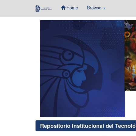
Home
Browse
Skip
navigation
Repositorio Institucional del Tecnol