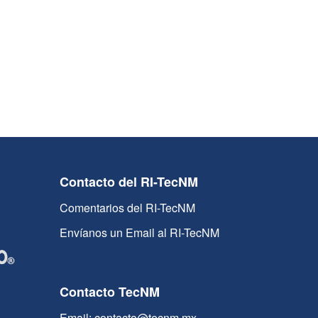
Contacto del RI-TecNM
Comentarios del RI-TecNM
Envíanos un Email al RI-TecNM
Contacto TecNM
Email: contacto@tecnm.mx