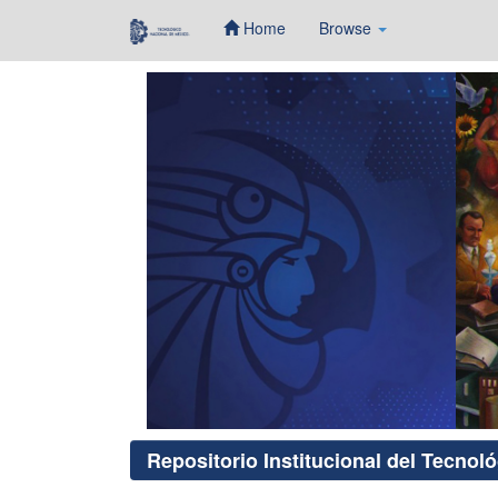
Home
Browse
Skip
navigation
Repositorio Institucional del Tecnol