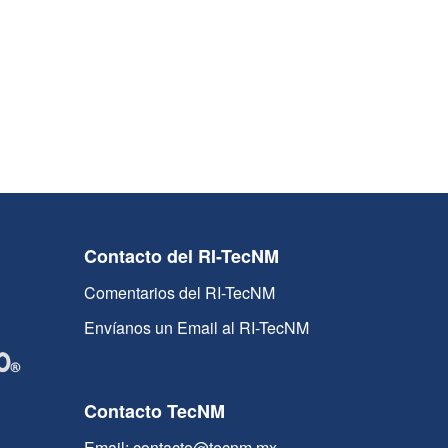
Contacto del RI-TecNM
Comentarios del RI-TecNM
Envíanos un Email al RI-TecNM
Contacto TecNM
Email: contacto@tecnm.mx