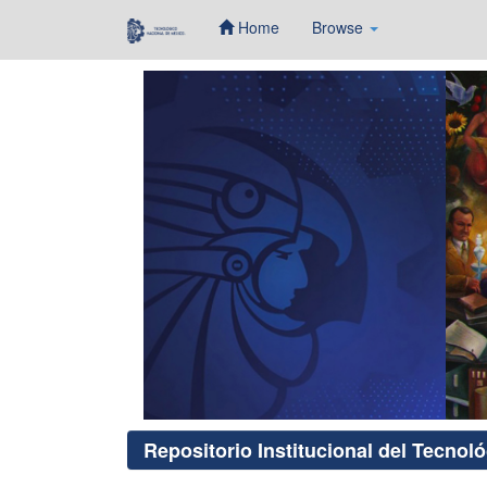
Home
Browse
Skip
navigation
Repositorio Institucional del Tecnol