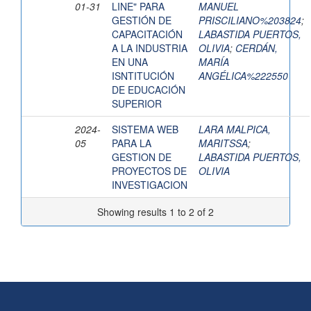
01-31
LINE" PARA
MANUEL
GESTIÓN DE
PRISCILIANO%203824
;
CAPACITACIÓN
LABASTIDA PUERTOS,
A LA INDUSTRIA
OLIVIA
;
CERDÁN,
EN UNA
MARÍA
ISNTITUCIÓN
ANGÉLICA%222550
DE EDUCACIÓN
SUPERIOR
2024-
SISTEMA WEB
LARA MALPICA,
05
PARA LA
MARITSSA
;
GESTION DE
LABASTIDA PUERTOS,
PROYECTOS DE
OLIVIA
INVESTIGACION
Showing results 1 to 2 of 2