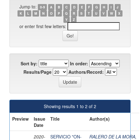
Jump to:
0-9
A
B
C
D
E
F
G
H
I
J
K
L
M
N
O
P
Q
R
S
T
U
V
W
X
Y
Z
or enter first few letters:
Sort by:
In order:
Results/Page
Authors/Record:
Showing results 1 to 2 of 2
Preview
Issue
Title
Author(s)
Date
2020-
SERVICIO "ON-
RALERO DE LA MORA,