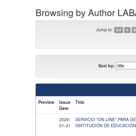
Browsing by Author L
Jump to:
0-9
A
B
Sort by:
Preview
Issue
Title
Date
2020-
SERVICIO "ON-LINE" PARA G
01-31
ISNTITUCIÓN DE EDUCACIÓ