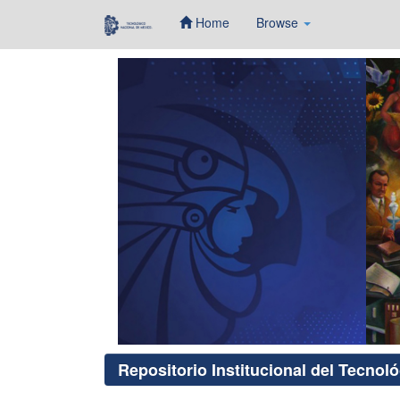
Home
Browse
Skip
navigation
Repositorio Institucional del Tecnol