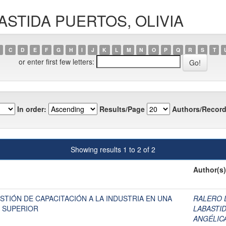
ABASTIDA PUERTOS, OLIVIA
C
D
E
F
G
H
I
J
K
L
M
N
O
P
Q
R
S
T
or enter first few letters:
In order:
Results/Page
Authors/Record
Showing results 1 to 2 of 2
Author(s)
ESTIÓN DE CAPACITACIÓN A LA INDUSTRIA EN UNA
RALERO 
N SUPERIOR
LABASTID
ANGÉLIC