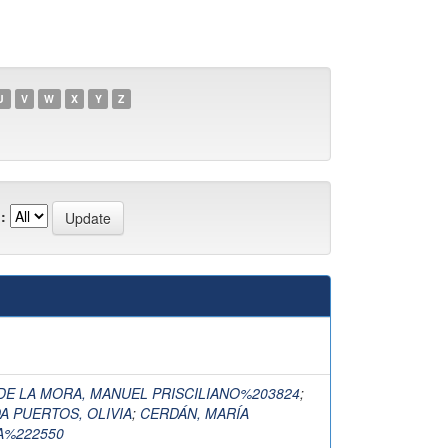
U
V
W
X
Y
Z
:
DE LA MORA, MANUEL PRISCILIANO%203824
;
A PUERTOS, OLIVIA
;
CERDÁN, MARÍA
A%222550