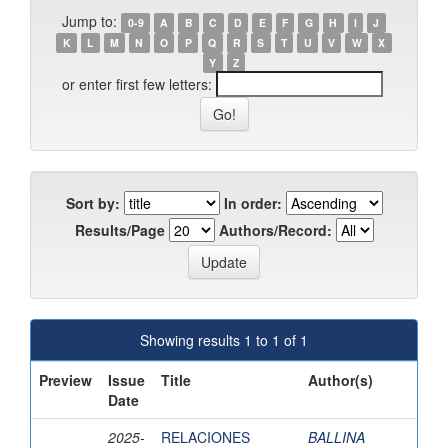
Jump to:
0-9
A
B
C
D
E
F
G
H
I
J
K
L
M
N
O
P
Q
R
S
T
U
V
W
X
Y
Z
or enter first few letters:
Sort by:
In order:
Results/Page
Authors/Record:
Showing results 1 to 1 of 1
Preview
Issue
Title
Author(s)
Date
2025-
RELACIONES
BALLINA