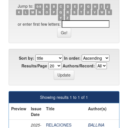
Jump to:
0-9
A
B
C
D
E
F
G
H
I
J
K
L
M
N
O
P
Q
R
S
T
U
V
W
X
Y
Z
or enter first few letters:
Sort by:
In order:
Results/Page
Authors/Record:
Showing results 1 to 1 of 1
Preview
Issue
Title
Author(s)
Date
2025-
RELACIONES
BALLINA