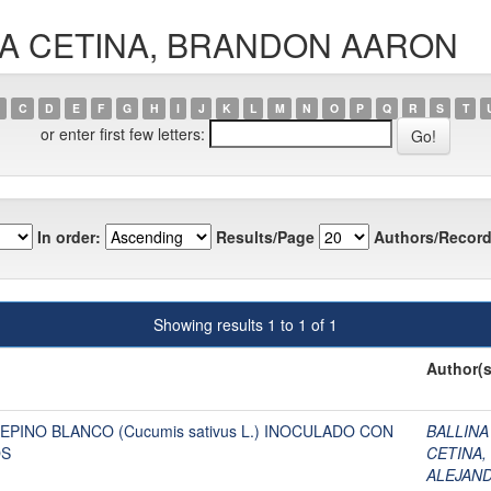
LARA CETINA, BRANDON AARON
C
D
E
F
G
H
I
J
K
L
M
N
O
P
Q
R
S
T
or enter first few letters:
In order:
Results/Page
Authors/Record
Showing results 1 to 1 of 1
Author(s
PINO BLANCO (Cucumis sativus L.) INOCULADO CON
BALLIN
OS
CETINA
ALEJAN