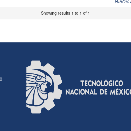
JAIRO% 
Showing results 1 to 1 of 1
30