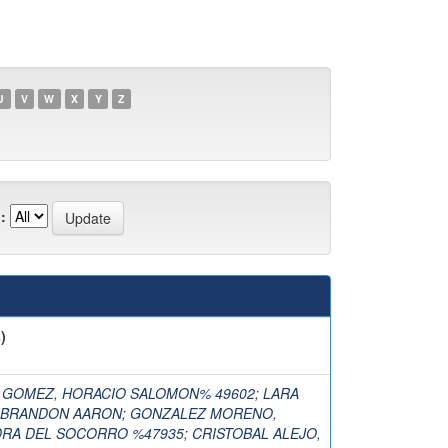
U
V
W
X
Y
Z
:
)
A GOMEZ, HORACIO SALOMON% 49602
;
LARA
, BRANDON AARON
;
GONZALEZ MORENO,
DRA DEL SOCORRO %47935
;
CRISTOBAL ALEJO,