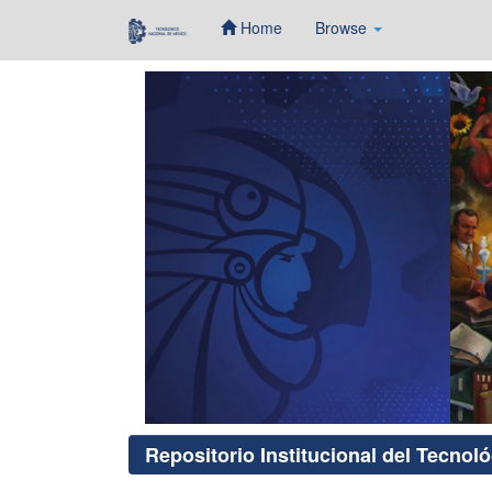
Home
Browse
Skip
navigation
Repositorio Institucional del Tecnol