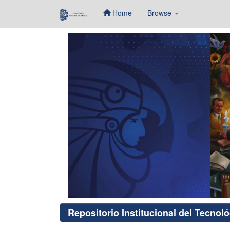
Home
Browse
Skip
navigation
Repositorio Institucional del Tecnol