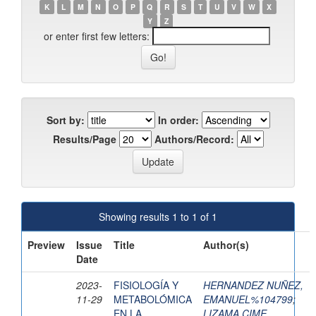
K
L
M
N
O
P
Q
R
S
T
U
V
W
X
Y
Z
or enter first few letters:
Sort by:
In order:
Results/Page
Authors/Record:
Showing results 1 to 1 of 1
Preview
Issue
Title
Author(s)
Date
2023-
FISIOLOGÍA Y
HERNANDEZ NUÑEZ,
11-29
METABOLÓMICA
EMANUEL%104799
;
EN LA
LIZAMA CIME,