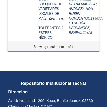
BÚSQUEDA DE
REYNA MARISOL
;
VARIEDADES
ANDUEZA NOH,
LOCALES DE
RUBEN
MAÍZ (Zea mays
HUMBERTO%298677
;
L.)
GARRUÑA
TOLERANTES A
HERNANDEZ,
ESTRÉS
RENE%172125
HÍDRICO
Showing results 1 to 1 of 1
Repositorio Institucional TecNM
Dirección
Av. Universidad 1200, Xoco, Benito Juárez, 03330
Ciudad de México, CDMX.