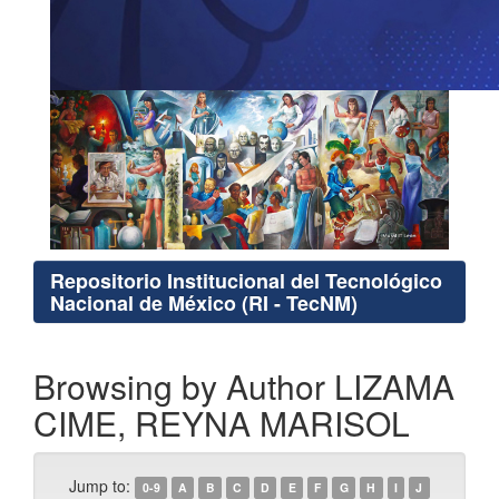
Repositorio Institucional del Tecnológico
Nacional de México (RI - TecNM)
Browsing by Author LIZAMA
CIME, REYNA MARISOL
Jump to:
0-9
A
B
C
D
E
F
G
H
I
J