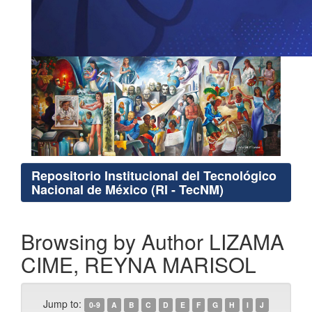
Repositorio Institucional del Tecnológico
Nacional de México (RI - TecNM)
Browsing by Author LIZAMA
CIME, REYNA MARISOL
Jump to:
0-9
A
B
C
D
E
F
G
H
I
J