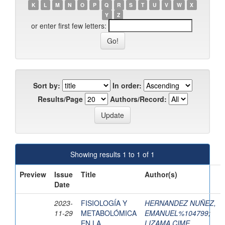
K
L
M
N
O
P
Q
R
S
T
U
V
W
X
Y
Z
or enter first few letters:
Sort by:
In order:
Results/Page
Authors/Record:
Showing results 1 to 1 of 1
Preview
Issue
Title
Author(s)
Date
2023-
FISIOLOGÍA Y
HERNANDEZ NUÑEZ,
11-29
METABOLÓMICA
EMANUEL%104799
;
EN LA
LIZAMA CIME,