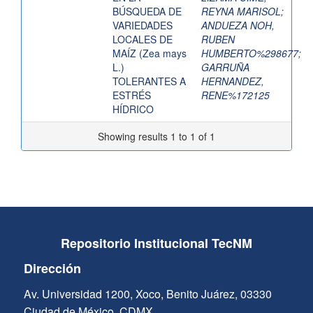
BÚSQUEDA DE
REYNA MARISOL
;
VARIEDADES
ANDUEZA NOH,
LOCALES DE
RUBEN
MAÍZ (Zea mays
HUMBERTO%298677
;
L.)
GARRUÑA
TOLERANTES A
HERNANDEZ,
ESTRÉS
RENE%172125
HÍDRICO
Showing results 1 to 1 of 1
Repositorio Institucional TecNM
Dirección
Av. Universidad 1200, Xoco, Benito Juárez, 03330
Ciudad de México, CDMX.