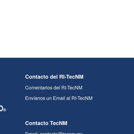
Contacto del RI-TecNM
Comentarios del RI-TecNM
Envíanos un Email al RI-TecNM
Contacto TecNM
Email: contacto@tecnm.mx