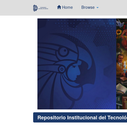
Home
Browse
Skip
navigation
Repositorio Institucional del Tecnol