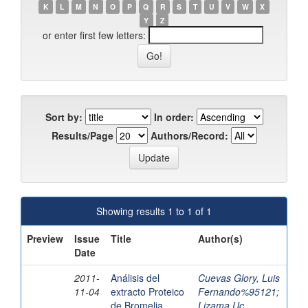
K
L
M
N
O
P
Q
R
S
T
U
V
W
X
Y
Z
or enter first few letters:
Sort by:
In order:
Results/Page
Authors/Record:
Showing results 1 to 1 of 1
Preview
Issue
Title
Author(s)
Date
2011-
Análisis del
Cuevas Glory, Luis
11-04
extracto Proteico
Fernando%95121
;
de Bromelia
Lizama Uc,