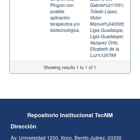
Pinguin con
Gabriel%217051
;
posible
Toledo Lopez,
aplicación
Victor
terapéutica y/o
Manuel%240305
;
biotecnológica.
Ligia Guadalupe,
Ligia Guadalupe
;
Vazquez Ortiz,
Elizabeth de la
Luz%120789
Showing results 1 to 1 of 1
Repositorio Institucional TecNM
Dirección
Av. Universidad 1200, Xoco, Benito Juárez, 03330