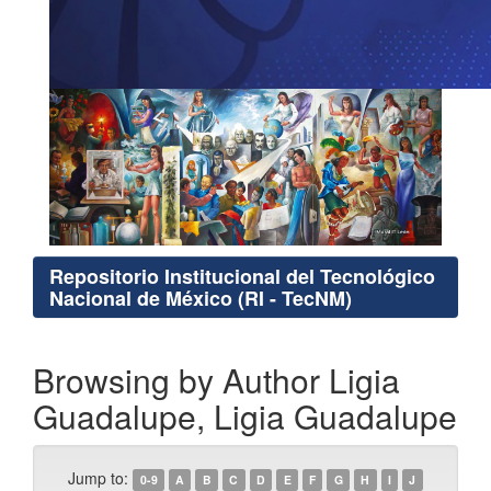
Repositorio Institucional del Tecnológico
Nacional de México (RI - TecNM)
Browsing by Author Ligia
Guadalupe, Ligia Guadalupe
Jump to:
0-9
A
B
C
D
E
F
G
H
I
J