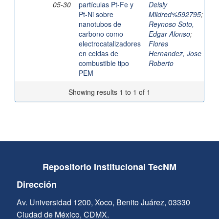
05-30
partículas Pt-Fe y
Deisly
Pt-Ni sobre
Mildred%592795
;
nanotubos de
Reynoso Soto,
carbono como
Edgar Alonso
;
electrocatalizadores
Flores
en celdas de
Hernandez, Jose
combustible tipo
Roberto
PEM
Showing results 1 to 1 of 1
Repositorio Institucional TecNM
Dirección
Av. Universidad 1200, Xoco, Benito Juárez, 03330
Ciudad de México, CDMX.