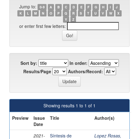
Jump to:
0-9
A
B
C
D
E
F
G
H
I
J
K
L
M
N
O
P
Q
R
S
T
U
V
W
X
Y
Z
or enter first few letters:
Sort by:
In order:
Results/Page
Authors/Record:
Showing results 1 to 1 of 1
Preview
Issue
Title
Author(s)
Date
2021-
Síntesis de
Lopez Rosas,