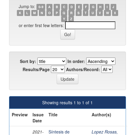
Jump to:
0-9
A
B
C
D
E
F
G
H
I
J
K
L
M
N
O
P
Q
R
S
T
U
V
W
X
Y
Z
or enter first few letters:
Sort by:
In order:
Results/Page
Authors/Record:
Showing results 1 to 1 of 1
Preview
Issue
Title
Author(s)
Date
2021-
Síntesis de
Lopez Rosas,