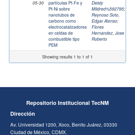
05-30
partículas Pt-Fe y
Deisly
Pt-Ni sobre
Mildred%592795
;
nanotubos de
Reynoso Soto,
carbono como
Edgar Alonso
;
electrocatalizadores
Flores
en celdas de
Hernandez, Jose
combustible tipo
Roberto
PEM
Showing results 1 to 1 of 1
Repositorio Institucional TecNM
Dirección
Av. Universidad 1200, Xoco, Benito Juárez, 03330
Ciudad de México, CDMX.