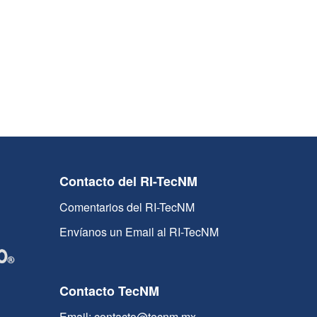
Contacto del RI-TecNM
Comentarios del RI-TecNM
Envíanos un Email al RI-TecNM
Contacto TecNM
Email: contacto@tecnm.mx