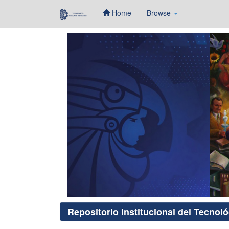
Home
Browse
Skip
navigation
Repositorio Institucional del Tecnol