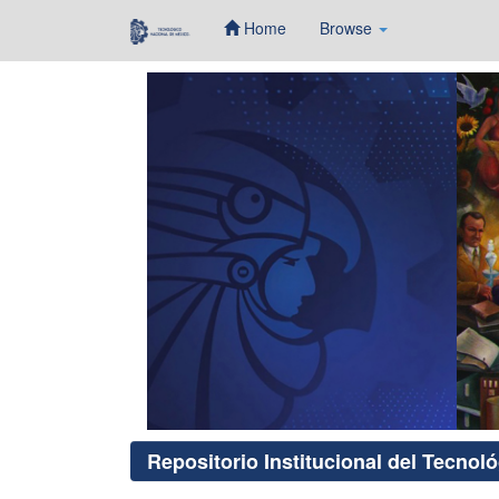
Home
Browse
Skip
navigation
Repositorio Institucional del Tecnol