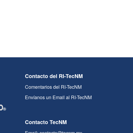
Contacto del RI-TecNM
Comentarios del RI-TecNM
Envíanos un Email al RI-TecNM
Contacto TecNM
Email: contacto@tecnm.mx