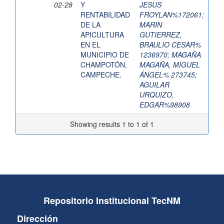
02-28
Y
JESUS
RENTABILIDAD
FROYLAN%172061
;
DE LA
MARIN
APICULTURA
GUTIERREZ,
EN EL
BRAULIO CESAR%
MUNICIPIO DE
1236970
;
MAGAÑA
CHAMPOTÓN,
MAGAÑA, MIGUEL
CAMPECHE.
ÁNGEL% 273745
;
AGUILAR
URQUIZO,
EDGAR%98908
Showing results 1 to 1 of 1
Repositorio Institucional TecNM
Dirección