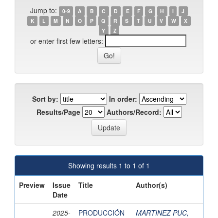
Jump to:
0-9
A
B
C
D
E
F
G
H
I
J
K
L
M
N
O
P
Q
R
S
T
U
V
W
X
Y
Z
or enter first few letters:
Sort by:
In order:
Results/Page
Authors/Record:
Showing results 1 to 1 of 1
Preview
Issue
Title
Author(s)
Date
2025-
PRODUCCIÓN
MARTINEZ PUC,