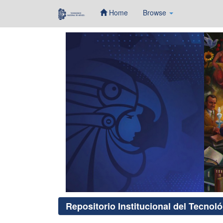
Home
Browse
Skip
navigation
Repositorio Institucional del Tecnol