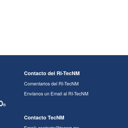
Contacto del RI-TecNM
Comentarios del RI-TecNM
Envíanos un Email al RI-TecNM
Contacto TecNM
Email: contacto@tecnm.mx