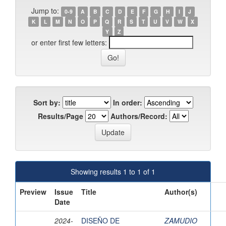
Jump to:
0-9
A
B
C
D
E
F
G
H
I
J
K
L
M
N
O
P
Q
R
S
T
U
V
W
X
Y
Z
or enter first few letters:
Sort by:
In order:
Results/Page
Authors/Record:
Showing results 1 to 1 of 1
Preview
Issue
Title
Author(s)
Date
2024-
DISEÑO DE
ZAMUDIO