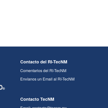
Contacto del RI-TecNM
Comentarios del RI-TecNM
Envíanos un Email al RI-TecNM
Contacto TecNM
Email: contacto@tecnm.mx