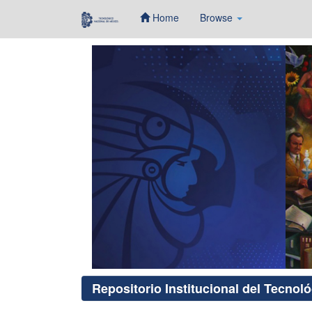
Home
Browse
Skip
navigation
Repositorio Institucional del Tecnol