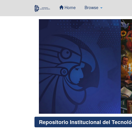
Home
Browse
Skip
navigation
Repositorio Institucional del Tecnol