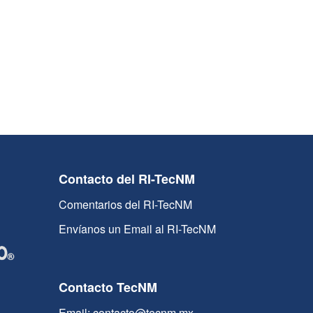
Contacto del RI-TecNM
Comentarios del RI-TecNM
Envíanos un Email al RI-TecNM
Contacto TecNM
Email: contacto@tecnm.mx