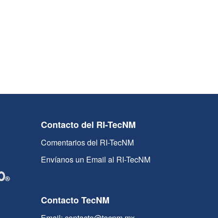
Contacto del RI-TecNM
Comentarios del RI-TecNM
Envíanos un Email al RI-TecNM
Contacto TecNM
Email: contacto@tecnm.mx