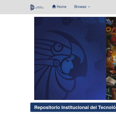
Home
Browse
Skip
navigation
Repositorio Institucional del Tecnol