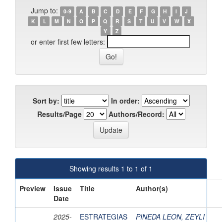
Jump to:
0-9
A
B
C
D
E
F
G
H
I
J
K
L
M
N
O
P
Q
R
S
T
U
V
W
X
Y
Z
or enter first few letters:
Sort by:
In order:
Results/Page
Authors/Record:
Showing results 1 to 1 of 1
Preview
Issue
Title
Author(s)
Date
2025-
ESTRATEGIAS
PINEDA LEON, ZEYLI