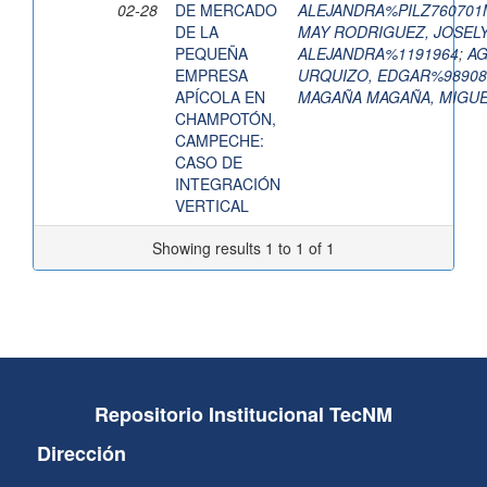
02-28
DE MERCADO
ALEJANDRA%PILZ76070
DE LA
MAY RODRIGUEZ, JOSEL
PEQUEÑA
ALEJANDRA%1191964
;
AG
EMPRESA
URQUIZO, EDGAR%98908
APÍCOLA EN
MAGAÑA MAGAÑA, MIGU
CHAMPOTÓN,
CAMPECHE:
CASO DE
INTEGRACIÓN
VERTICAL
Showing results 1 to 1 of 1
Repositorio Institucional TecNM
Dirección