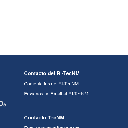
Contacto del RI-TecNM
Comentarios del RI-TecNM
Envíanos un Email al RI-TecNM
Contacto TecNM
Email: contacto@tecnm.mx