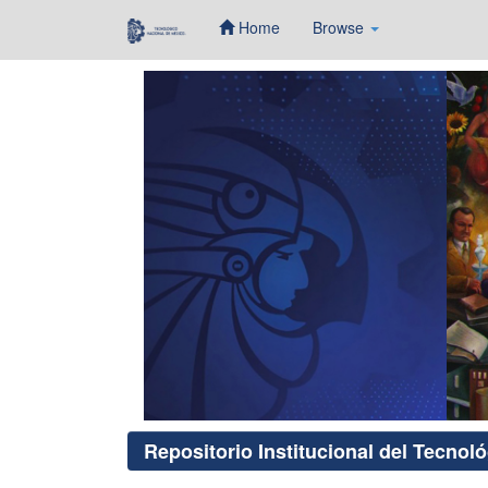
Home
Browse
Skip
navigation
Repositorio Institucional del Tecnol