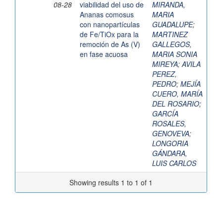
08-28
viabilidad del uso de
MIRANDA,
Ananas comosus
MARIA
con nanopartículas
GUADALUPE
;
de Fe/TiOx para la
MARTINEZ
remoción de As (V)
GALLEGOS,
en fase acuosa
MARIA SONIA
MIREYA
;
AVILA
PEREZ,
PEDRO
;
MEJÍA
CUERO, MARÍA
DEL ROSARIO
;
GARCÍA
ROSALES,
GENOVEVA
;
LONGORIA
GÁNDARA,
LUIS CARLOS
Showing results 1 to 1 of 1