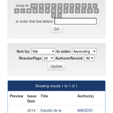
Jump to:
0-9
A
B
C
D
E
F
G
H
I
J
K
L
M
N
O
P
Q
R
S
T
U
V
W
X
Y
Z
or enter first few letters:
Sort by:
In order:
Results/Page
Authors/Record:
Showing results 1 to 1 of 1
Preview
Issue
Title
Author(s)
Date
2014-
Estudio de la
MACEDO