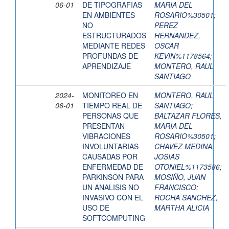
06-01
DE TIPOGRAFIAS
MARIA DEL
EN AMBIENTES
ROSARIO%30501
;
NO
PEREZ
ESTRUCTURADOS
HERNANDEZ,
MEDIANTE REDES
OSCAR
PROFUNDAS DE
KEVIN%1178564
;
APRENDIZAJE
MONTERO, RAUL
SANTIAGO
2024-
MONITOREO EN
MONTERO, RAUL
06-01
TIEMPO REAL DE
SANTIAGO
;
PERSONAS QUE
BALTAZAR FLORES,
PRESENTAN
MARIA DEL
VIBRACIONES
ROSARIO%30501
;
INVOLUNTARIAS
CHAVEZ MEDINA,
CAUSADAS POR
JOSIAS
ENFERMEDAD DE
OTONIEL%1173586
;
PARKINSON PARA
MOSIÑO, JUAN
UN ANALISIS NO
FRANCISCO
;
INVASIVO CON EL
ROCHA SANCHEZ,
USO DE
MARTHA ALICIA
SOFTCOMPUTING