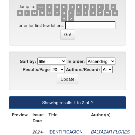
Jump to:
0-9
A
B
C
D
E
F
G
H
I
J
K
L
M
N
O
P
Q
R
S
T
U
V
W
X
Y
Z
or enter first few letters:
Sort by:
In order:
Results/Page
Authors/Record:
Showing results 1 to 2 of 2
Preview
Issue
Title
Author(s)
Date
2024-
IDENTIFICACION
BALTAZAR FLORES,