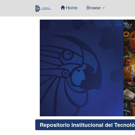
Home
Browse
Skip
navigation
Repositorio Institucional del Tecnol