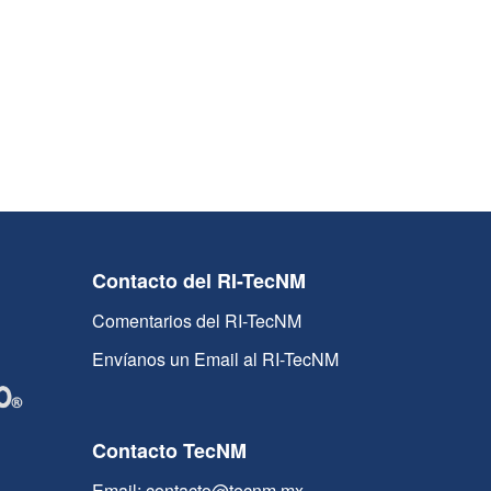
Contacto del RI-TecNM
Comentarios del RI-TecNM
Envíanos un Email al RI-TecNM
Contacto TecNM
Email: contacto@tecnm.mx