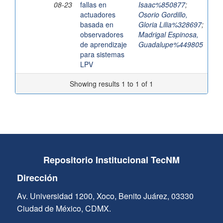
08-23
fallas en
Isaac%850877
;
actuadores
Osorio Gordillo,
basada en
Gloria Lilia%328697
;
observadores
Madrigal Espinosa,
de aprendizaje
Guadalupe%449805
para sistemas
LPV
Showing results 1 to 1 of 1
Repositorio Institucional TecNM
Dirección
Av. Universidad 1200, Xoco, Benito Juárez, 03330
Ciudad de México, CDMX.