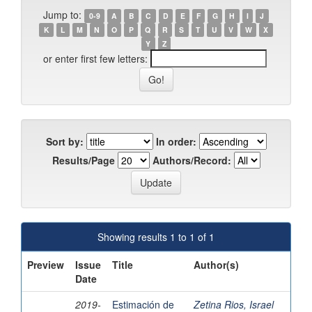
Jump to:
0-9
A
B
C
D
E
F
G
H
I
J
K
L
M
N
O
P
Q
R
S
T
U
V
W
X
Y
Z
or enter first few letters:
Sort by:
In order:
Results/Page
Authors/Record:
Showing results 1 to 1 of 1
Preview
Issue
Title
Author(s)
Date
2019-
Estimación de
Zetina Rios, Israel