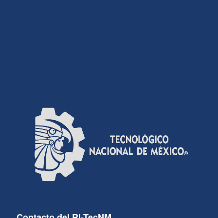
Contacto del RI-TecNM