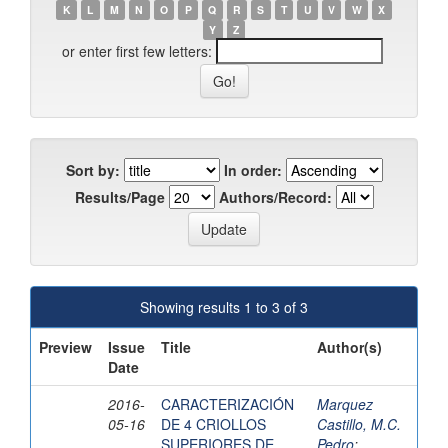
K
L
M
N
O
P
Q
R
S
T
U
V
W
X
Y
Z
or enter first few letters:
Sort by:
In order:
Results/Page
Authors/Record:
Showing results 1 to 3 of 3
Preview
Issue
Title
Author(s)
Date
2016-
CARACTERIZACIÓN
Marquez
05-16
DE 4 CRIOLLOS
Castillo, M.C.
SUPERIORES DE
Pedro
;