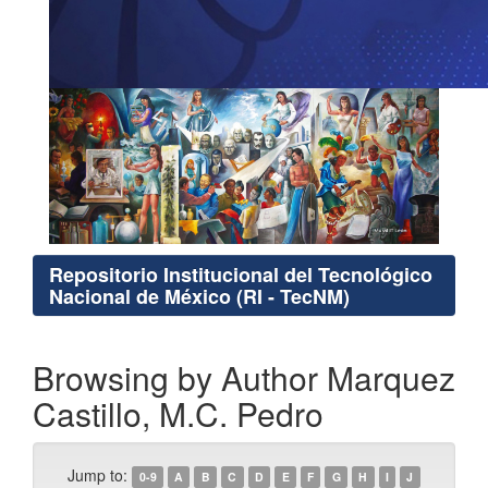
Repositorio Institucional del Tecnológico
Nacional de México (RI - TecNM)
Browsing by Author Marquez
Castillo, M.C. Pedro
Jump to:
0-9
A
B
C
D
E
F
G
H
I
J