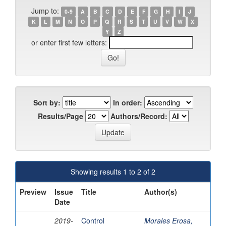
Jump to:
0-9
A
B
C
D
E
F
G
H
I
J
K
L
M
N
O
P
Q
R
S
T
U
V
W
X
Y
Z
or enter first few letters:
Sort by:
In order:
Results/Page
Authors/Record:
Showing results 1 to 2 of 2
Preview
Issue
Title
Author(s)
Date
2019-
Control
Morales Erosa,