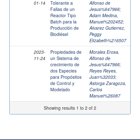
01-14
Tolerante a
Alfonso de
Fallas de un
Jesus%647966
;
Reactor Tipo
Adam Medina,
Batch para la
Manuel%202452
;
Producción de
Alvarez Gutierrez,
Biodiésel
Peggy
Elizabeth%216507
2023-
Propiedades de
Morales Erosa,
11-24
un Sistema de
Alfonso de
crecimiento de
Jesus%647966
;
dos Especies
Reyes Reyes,
para Propósitos
Juan%32033
;
de Control y
Astorga Zaragoza,
Modelado
Carlos
Manuel%26087
Showing results 1 to 2 of 2