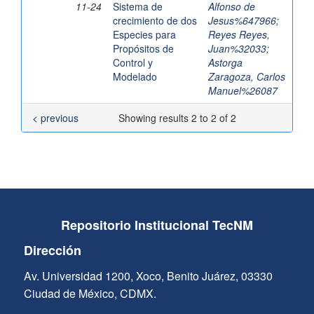
11-24
Sistema de
Alfonso de
crecimiento de dos
Jesus%647966
;
Especies para
Reyes Reyes,
Propósitos de
Juan%32033
;
Control y
Astorga
Modelado
Zaragoza, Carlos
Manuel%26087
< previous
Showing results 2 to 2 of 2
Repositorio Institucional TecNM
Dirección
Av. Universidad 1200, Xoco, Benito Juárez, 03330
Ciudad de México, CDMX.