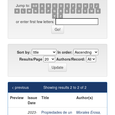
Jump to:
0-9
A
B
C
D
E
F
G
H
I
J
K
L
M
N
O
P
Q
R
S
T
U
V
W
X
Y
Z
or enter first few letters:
Sort by:
In order:
Results/Page
Authors/Record:
< previous
Showing results 2 to 2 of 2
Preview
Issue
Title
Author(s)
Date
2023-
Propiedades de un
Morales Erosa,