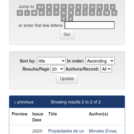
Jump to:
0-9
A
B
C
D
E
F
G
H
I
J
K
L
M
N
O
P
Q
R
S
T
U
V
W
X
Y
Z
or enter first few letters:
Sort by:
In order:
Results/Page
Authors/Record:
< previous
Showing results 2 to 2 of 2
Preview
Issue
Title
Author(s)
Date
2023-
Propiedades de un
Morales Erosa,