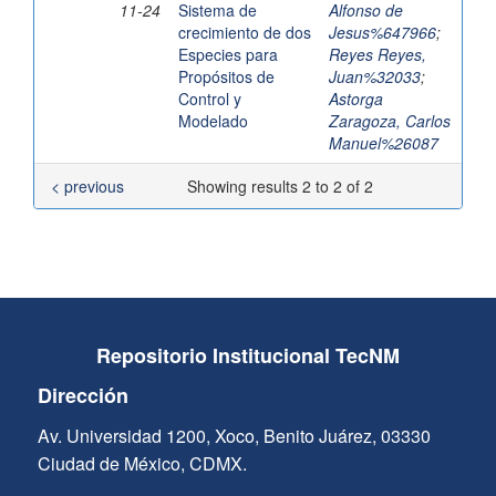
11-24
Sistema de
Alfonso de
crecimiento de dos
Jesus%647966
;
Especies para
Reyes Reyes,
Propósitos de
Juan%32033
;
Control y
Astorga
Modelado
Zaragoza, Carlos
Manuel%26087
< previous
Showing results 2 to 2 of 2
Repositorio Institucional TecNM
Dirección
Av. Universidad 1200, Xoco, Benito Juárez, 03330
Ciudad de México, CDMX.